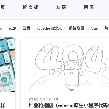
首页
留言板
友链
瞬间
x
ec20
云盘
typecho自定义
系统烧录
Vue
热
学习笔记
软件
CSS
未读
一样
堆叠轮播图（color ui原生小程序代码