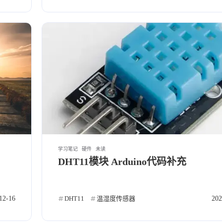
一月 2023
十二月 2022
1
2
篇
篇
九月 2022
八月 2022
2
2
篇
篇
五月 2022
四月 2022
1
3
篇
篇
一月 2022
1
篇
学习笔记
硬件
未读
DHT11模块 Arduino代码补充
12-16
DHT11
温湿度传感器
202