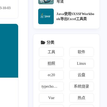
写法
3-10-03
Java使用SXSSFWorkbo
ok导出Excel工具类
1
1
0
1
3
2
博客
brotli
Halo
触发器
CSS
DHT11
1
1
1
1
1
SP
ESP32
esp-idf
Excel
访问统计
分类
1
2
1
2
4
Hub Action
工具
好玩
Hexo
Java
工具
软件
1
5
1
2
1
荒服务器
Linux
面向对象
MySql
natfrp
拍照
Linux
1
1
2
1
Python
Python操作Excel
软件
seo
ec20
云盘
1
1
莓派系统烧录
双系统时间不一致
typecho自定义
系统烧录
1
1
1
1
1
图床
Typecho
vue
微信小程序
文件共享
1
1
1
Vue
1
热点
邮件
元素居中
云盘
自动部署博客