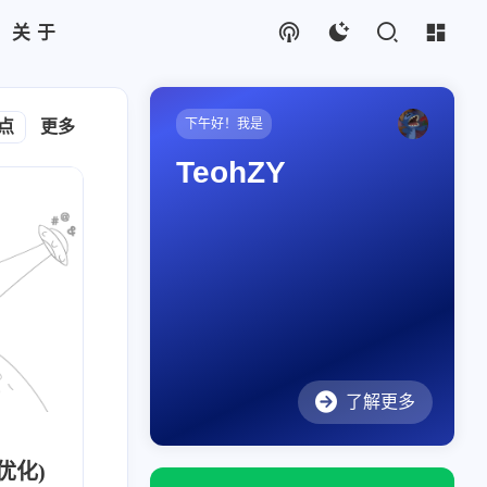
关于
下午好！我是
点
更多
CSS
Java
Python
饥荒
随心记
邮件
M
TeohZY
了解更多
优化)