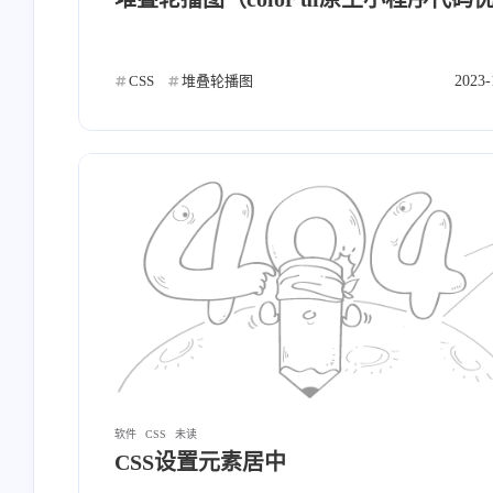
nextcloud
云盘
阿里云OSS
4
1
1
树莓派
Halo
12
0
CSS
堆叠轮播图
2023-
互动
最近评论
软件
CSS
未读
CSS设置元素居中