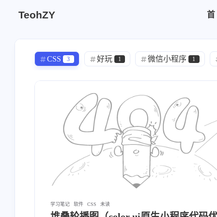
TeohZY
CSS
好玩
微信小程序
3
1
1
访问统计
软件
博客
1
2
1
ec20模块
堆叠轮播图
触发器
2
1
SSM
Python操作Excel
Python
1
1
Nodejs
双系统时间不一致
物
1
1
Shell脚本
系统闪屏
Linux
1
1
5
seo
元素居中
树莓派系统烧录
1
1
面向对象
Java
温湿度传感器
1
4
学习笔记
软件
CSS
未读
堆叠轮播图（color ui原生小程序代码优