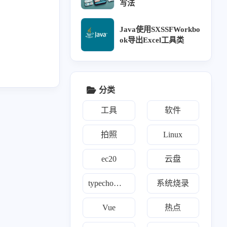
写法
1
1
莓派系统烧录
双系统时间不一致
Java使用SXSSFWorkbo
1
1
1
1
1
图床
Typecho
vue
微信小程序
文件共享
ok导出Excel工具类
1
1
1
1
邮件
元素居中
云盘
自动部署博客
分类
工具
软件
二月 2025
十二月 2024
1
1
篇
篇
拍照
Linux
九月 2024
七月 2024
ec20
云盘
1
3
篇
篇
typecho自定义
系统烧录
四月 2024
二月 2024
1
1
Vue
热点
篇
篇