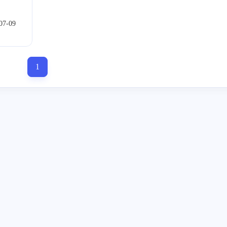
1
12
3
Shell脚本
树莓派
树莓派拍照
树
07-09
1
1
1
SmartConfig扫码配网
SSM
Tags
2
1
1
温湿度传感器
物品大全
系统闪屏
1
五月 2025
四月 2025
1
1
篇
篇
十一月 2024
十月 2024
2
1
篇
篇
六月 2024
五月 2024
1
1
篇
篇