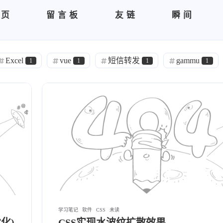
首页
留言板
友链
瞬间
Excel
vue
短信转发
gammu
1
1
1
1
brotli
笔记
工具
Tags
Typ
1
1
2
1
natfrp
树莓派拍照
php
Ngi
1
1
3
1
ESP32
SmartConfig扫码配网
饥荒服
1
1
1
品大全
饥荒
Java改变控制台输出文字样式
1
3
1
自动部署博客
GitHub Action
Hexo
1
1
2
MySql
60S看世界API
文件共享
1
2
1
1
DHT11
esp-idf
ESP
git
2
2
1
1
1
学习笔记
软件
CSS
未读
化)
CSS实现水波纹扩散效果