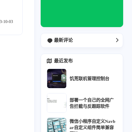
3-10-03
最新评论
最近发布
1
1
0
1
3
2
博客
brotli
Halo
触发器
CSS
DHT11
饥荒联机管理控制台
1
1
1
1
1
SP
ESP32
esp-idf
Excel
访问统计
1
2
1
2
4
Hub Action
工具
好玩
Hexo
Java
部署一个自己的全网广
告拦截与反跟踪软件
1
5
1
2
1
荒服务器
Linux
面向对象
MySql
natfrp
微信小程序自定义Navb
1
1
2
1
Python
Python操作Excel
软件
seo
ar自定义组件简单兼容