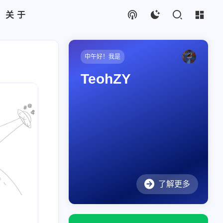
关于
中午好！我是
TeohZY
echo
1
nx
2
务器
1
了解更多