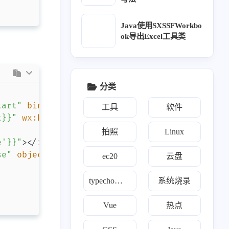
Java使用SXSSFWorkbo
ok导出Excel工具类
分类
1
1
0
1
3
2
博客
brotli
Halo
触发器
CSS
DHT11
tart
"
bindtouchend
=
"
TowerEnd
"
>
工具
软件
1
1
1
1
1
SP
ESP32
esp-idf
Excel
访问统计
t}}
"
wx:
key
=
"
index
"
style
=
"
transform: scale
(
c
拍照
Linux
1
2
1
2
4
Hub Action
工具
好玩
Hexo
Java
e'}}
"
>
</
image
>
se
"
objectFit
=
"
cover
"
wx:
if
=
"
{{item.type == '
ec20
云盘
1
5
1
2
1
荒服务器
Linux
面向对象
MySql
natfrp
typecho自定义
系统烧录
1
1
2
1
Python
Python操作Excel
软件
seo
Vue
热点
1
1
莓派系统烧录
双系统时间不一致