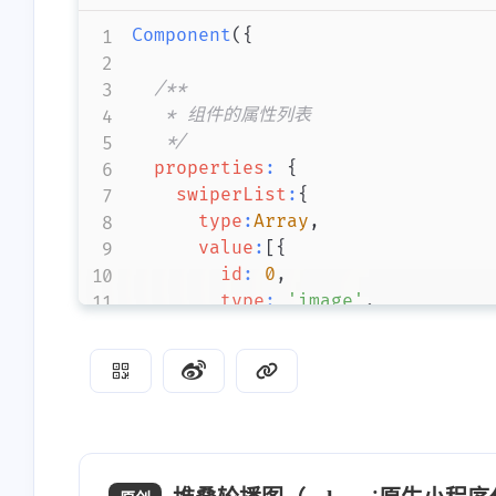
transition
:
 all 
0.2s
ease-in
0
Component
(
{
opacity
:
1
;
}
/**

   * 组件的属性列表

.tower-swiper
.tower-item
.none
   */
opacity
:
0
;
properties
:
{
}
swiperList
:
{
type
:
Array
,
.tower-swiper
.tower-item
.swipe
value
:
[
{
width
:
100
%
;
id
:
0
,
height
:
100
%
;
type
:
'image'
,
border-radius
:
6
rpx
;
url
:
'https://ossweb-img
overflow
:
 hidden
;
}
,
{
}
id
:
1
,
type
:
'image'
,
url
:
'https://ossweb-img
}
,
{
id
:
2
,