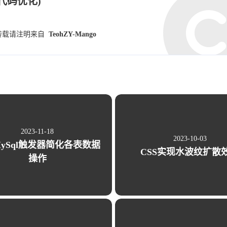
序代码优化)
.qq.com/images/lol/web201310/skin/big39000.jp
转载请注明来自
TeohZY-Mango
.qq.com/images/lol/web201310/skin/big10001.jp
.qq.com/images/lol/web201310/skin/big25011.jp
2023-11-18
2023-10-03
ySql触发器简化各表数据
CSS实现水波纹扩散
操作
.qq.com/images/lol/web201310/skin/big21016.jp
.qq.com/images/lol/web201310/skin/big99008.jp