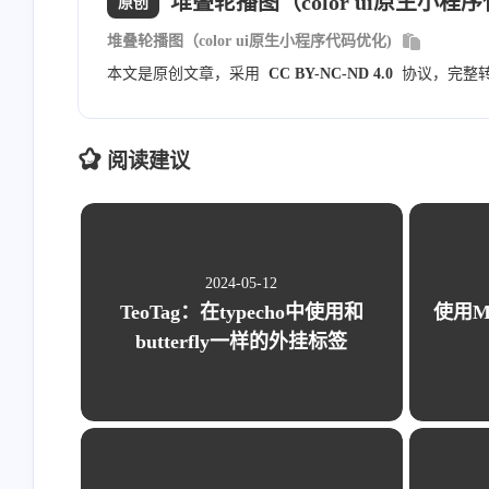
堆叠轮播图（color ui原生小程
原创
type
:
'image'
,
堆叠轮播图（color ui原生小程序代码优化)
url
:
'https://ossweb-img
}
,
{
本文是原创文章，采用
CC BY-NC-ND 4.0
协议，完整
id
:
3
,
type
:
'image'
,
url
:
'https://ossweb-img
阅读建议
}
,
{
id
:
4
,
type
:
'image'
,
url
:
'https://ossweb-img
}
,
{
2024-05-12
id
:
5
,
TeoTag：在typecho中使用和
使用M
type
:
'image'
,
butterfly一样的外挂标签
url
:
'https://ossweb-img
}
,
{
id
:
6
,
type
:
'image'
,
url
:
'https://ossweb-img