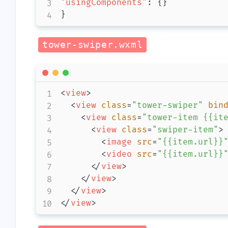
"usingComponents"
:
{
}
}
互动
tower-swiper.wxml
最近评论
<
view
>
<
view
class
=
"
tower-swiper
"
bin
<
view
class
=
"
tower-item {{it
<
view
class
=
"
swiper-item
"
>
<
image
src
=
"
{{item.url}}
<
video
src
=
"
{{item.url}}
</
view
>
</
view
>
</
view
>
</
view
>