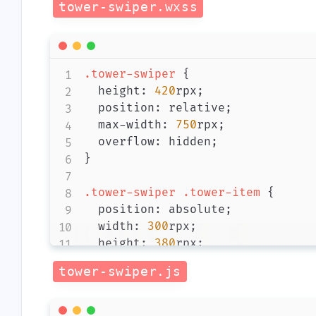
tower-swiper.wxss
.tower-swiper
{
height
:
420
rpx
;
position
:
 relative
;
max-width
:
750
rpx
;
overflow
:
 hidden
;
}
.tower-swiper
.tower-item
{
position
:
 absolute
;
width
:
300
rpx
;
height
:
380
rpx
;
top
:
0
;
tower-swiper.js
bottom
:
0
;
left
:
50
%
;
margin
:
 auto
;