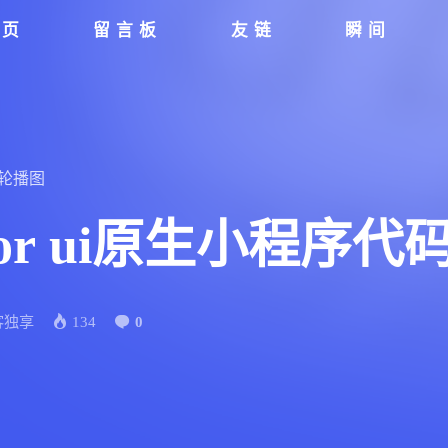
首页
留言板
友链
瞬间
轮播图
or ui原生小程序代
客独享
134
0