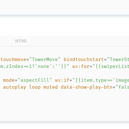
标签
寻找感兴趣的领域
HTML
1
1
1
60S看世界API
阿里云OSS
笔记
dtouchmove
=
"
TowerMove
"
bindtouchstart
=
"
TowerS
1
1
2
短信转发
堆叠轮播图
ec20模块
E
em.zIndex==1?'none':''}}
"
wx:
for
=
"
{{swiperLis
1
1
3
1
gammu
gcc
个人热点
git
Git
"
mode
=
"
aspectFill
"
wx:
if
=
"
{{item.type=='imag
"
autoplay
loop
muted
data-show-play-btn
=
"
fal
1
3
Java改变控制台输出文字样式
饥荒
饥
4
2
1
1
nextcloud
Nginx
Nodejs
php
1
12
3
Shell脚本
树莓派
树莓派拍照
树