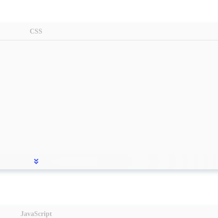
1
1
1
SmartConfig扫码配网
SSM
Tags
2
1
1
温湿度传感器
物品大全
系统闪屏
CSS
五月 2025
四月 2025
1
1
篇
篇
十一月 2024
十月 2024
2
1
篇
篇
六月 2024
五月 2024
1
1
篇
篇
十二月 2023
十一月 2023
1
2
篇
篇
JavaScript