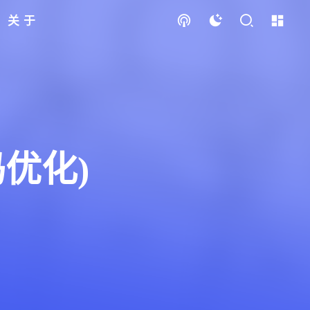
关于
码优化)