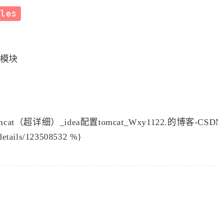
UTF-8"?>
十二月 2023
十一月 2023
1
2
篇
篇
e Foundation (ASF) under one

七月 2023
五月 2023
reements.  See the NOTICE file

1
2
篇
篇
 additional information

  The ASF licenses this file

e, Version 2.0 (the

一月 2023
十二月 2022
1
2
is file except in compliance

篇
篇
ain a copy of the License at

九月 2022
八月 2022
nses/LICENSE-2.0

2
2
镜像加速国内下载速度。
篇
篇
law or agreed to in writing,

五月 2022
四月 2022
 License is distributed on an

1
3
IES OR CONDITIONS OF ANY

篇
篇
用成功的配置文件内容，仅作参考
d.  See the License for the

rmissions and limitations

一月 2022
XML
1
篇