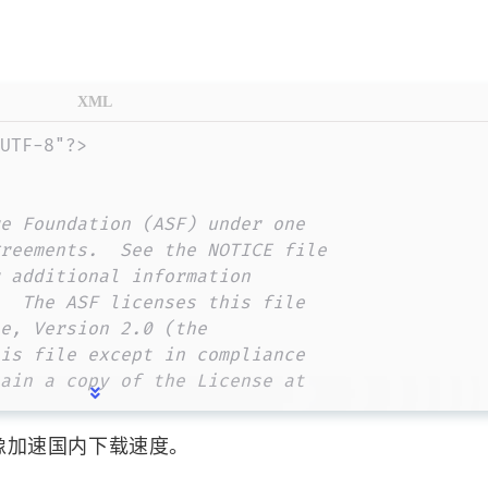
标签
寻找感兴趣的领域
1
1
1
60S看世界API
阿里云OSS
笔记
1
1
2
短信转发
堆叠轮播图
ec20模块
E
会比较慢，我们可以修改配置文件使用国内镜像来加速下
1
1
3
1
gammu
gcc
个人热点
git
Git
>Builde,Execution,Deployment->Maven
1
3
Java改变控制台输出文字样式
饥荒
饥
个自定义的配置文件，笔者这里使用了重新新建一个配
4
2
1
1
nextcloud
Nginx
Nodejs
php