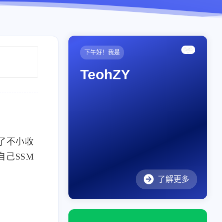
下午好！我是
TeohZY
了不小收
己SSM
了解更多