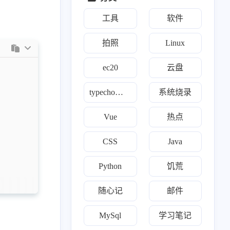
工具
软件
拍照
Linux
ec20
云盘
typecho自定义
系统烧录
Vue
热点
1
1
0
1
3
2
博客
brotli
Halo
触发器
CSS
DHT11
CSS
Java
1
1
1
1
1
SP
ESP32
esp-idf
Excel
访问统计
载
Python
饥荒
1
2
1
2
4
Hub Action
工具
好玩
Hexo
Java
1
5
1
2
1
随心记
邮件
荒服务器
Linux
面向对象
MySql
natfrp
置文件的
1
1
2
1
Python
Python操作Excel
软件
seo
MySql
学习笔记