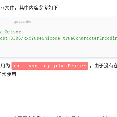
UTF-8"?>
pache.org/POM/4.0.0
"
.w3.org/2001/XMLSchema-instance
"
ile for Maven. It can be specified at two lev
ttp://maven.apache.org/POM/4.0.0 http://mave
Version
>
gs.xml file provides configuration for a sing
ally provided in ${user.home}/.m2/settings.xm
d
>
actId
>
location can be overridden with the CLI optio
sion
>
/user/settings.xml

装的JDK版本一致-->
ings.xml file provides configuration for all 
>
19
</
maven.compiler.source
>
machine (assuming they're all using the same 
>
19
</
maven.compiler.target
>
ules
n). It's normally provided in

ncoding
>
UTF-8
</
project.build.sourceEncoding
>
f}/settings.xml.

/
spring.version
>
location can be overridden with the CLI optio
slf4j.version
>