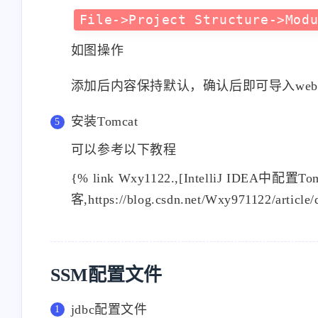
<?xml version="1.0" encoding="
<!--

Licensed to the Apache Softwar
or more contributor license ag
distributed with this work for
regarding copyright ownership.
to you under the Apache Licens
"License"); you may not use th
with the License.  You may obt
    http://www.apache.org/lice
只是修改了mirrors部分，使用了阿里云
Unless required by applicable 
设置项目所需包
software distributed under the
"AS IS" BASIS, WITHOUT WARRANT
修改
pom.xml
文件，以下内容为本人使
KIND, either express or implie
specific language governing pe
under the License.
