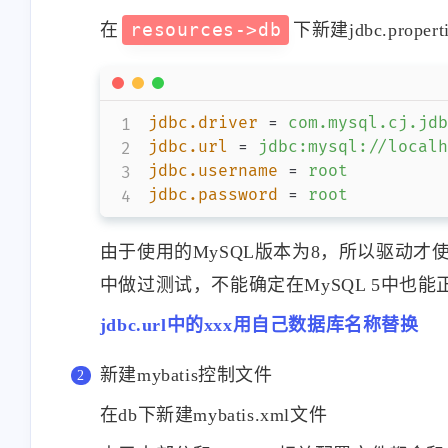
-->
<?xml version="1.0" encoding="
<
project
xmlns
=
"
http://maven.a
<!--

xmlns:
xsi
=
"
http://www
 | This is the configuration f
xsi:
schemaLocation
=
"
h
 |

<
modelVersion
>
4.0.0
</
model
 |  1. User Level. This settin
 |                 and is norm
<
groupId
>
com.mango
</
groupI
 |

<
artifactId
>
ssmTest
</
artif
 |                 NOTE: This 
<
version
>
1.0-SNAPSHOT
</
ver
 |

 |                 -s /path/to
<
properties
>
 |

<!--        工程编译版本，一般与安
 |  2. Global Level. This sett
添加Web模块
<
maven.compiler.source
 |                 users on a 
<
maven.compiler.target
File->Project Structure->Mod
 |                 installatio
<
project.build.sourceE
 |                 ${maven.con
<!--统一的版本管理-->
如图操作
 |

<
spring.version
>
6.0.6
<
 |                 NOTE: This 
<
slf4j.version
>
2.0.5
</
 |
