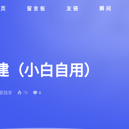
首页
留言板
友链
瞬间
搭建（小白自用）
客独享
78
0