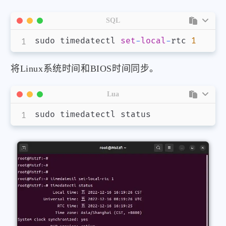
SQL
sudo timedatectl 
set
-
local
-
rtc 
1
将Linux系统时间和BIOS时间同步。
Lua