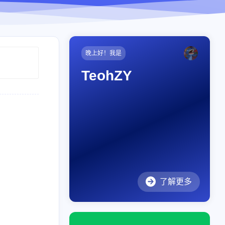
晚上好！我是
TeohZY
了解更多