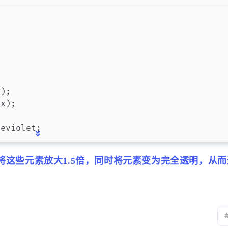
Shell脚本
树莓派
树莓派拍照
树
1
1
1
SmartConfig扫码配网
SSM
Tags
2
1
1
温湿度传感器
物品大全
系统闪屏
);

五月 2025
四月 2025
x);

1
1
篇
篇
eviolet;

十一月 2024
十月 2024
2
1
篇
篇
将这些元素放大1.5倍，同时将元素变为完全透明，从
六月 2024
五月 2024
1
1
篇
篇
t相同 */

);

x);

十二月 2023
十一月 2023