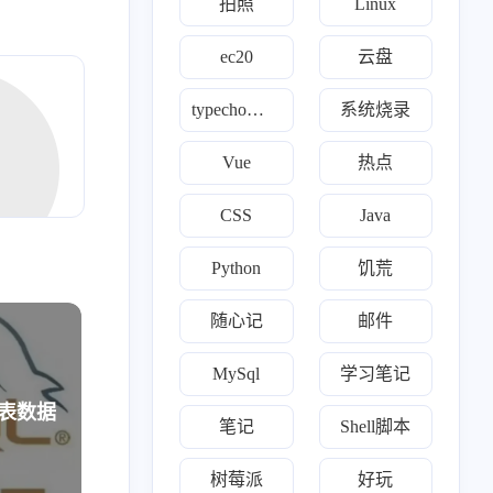
拍照
Linux
2
1
篇
篇
ec20
云盘
四月 2023
二月 2023
typecho自定义
系统烧录
2
1
篇
篇
Vue
热点
十一月 2022
十月 2022
1
2
篇
篇
CSS
Java
Python
饥荒
七月 2022
六月 2022
1
1
篇
篇
随心记
邮件
三月 2022
二月 2022
MySql
学习笔记
3
3
篇
篇
各表数据
笔记
Shell脚本
十一月 2021
1
树莓派
好玩
篇