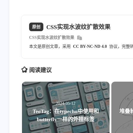
            width: 200px;

            height: 200px;

CSS实现水波纹扩散效果
            border-radius: 50%;

原创
            background-color: rgb
CSS实现水波纹扩散效果
本文是原创文章，采用
CC BY-NC-ND 4.0
协议，完整
            font-size: 20px;

            font-weight: bold;

            color: #FFF;

阅读建议
            text-align: center;

            line-height: 200px;

        }

        .ripple:nth-child(2){

            animation: wave 1s li
2024-05-12
        }

TeoTag：在typecho中使用和
堆叠轮
butterfly一样的外挂标签
        .ripple:nth-child(3){

            animation: wave 2s li