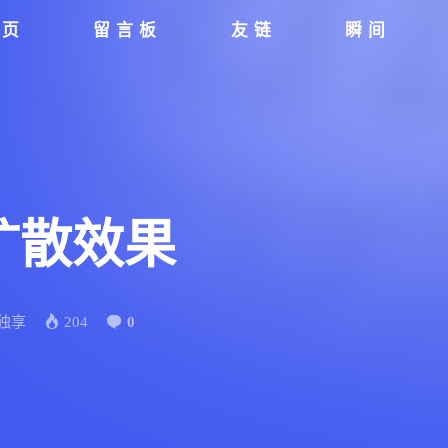
首页
留言板
友链
瞬间
扩散效果
独享
204
0