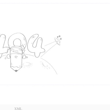
标签
寻找感兴趣的领域
1
1
1
60S看世界API
阿里云OSS
笔记
1
1
2
短信转发
堆叠轮播图
ec20模块
E
1
1
3
1
gammu
gcc
个人热点
git
Git
1
3
Java改变控制台输出文字样式
饥荒
饥
4
2
1
1
nextcloud
Nginx
Nodejs
php
XML
1
12
3