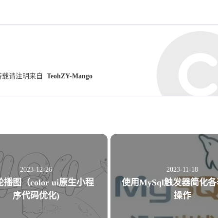
1
2
篇
篇
七月 2023
五月 2023
1
2
篇
篇
(42, 42, 180);

转载请注明来自
TeohZY-Mango
一月 2023
十二月 2022
1
2
篇
篇
九月 2022
八月 2022
2
2
篇
篇
五月 2022
四月 2022
near infinite;

1
3
2023-12-26
2023-11-18
篇
篇
播图（color ui原生小程
使用MySql触发器简化
序代码优化)
操作
一月 2022
near infinite;

1
篇