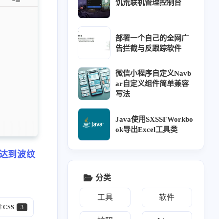
莓派系统烧录
双系统时间不一致
饥荒联机管理控制台
1
1
1
1
1
图床
Typecho
vue
微信小程序
文件共享
部署一个自己的全网广
1
1
1
1
邮件
元素居中
云盘
自动部署博客
告拦截与反跟踪软件
微信小程序自定义Navb
ar自定义组件简单兼容
写法
二月 2025
十二月 2024
1
1
篇
篇
Java使用SXSSFWorkbo
ok导出Excel工具类
九月 2024
七月 2024
1
3
篇
篇
而达到波纹
分类
四月 2024
二月 2024
1
1
篇
篇
工具
软件
CSS
3
十月 2023
八月 2023