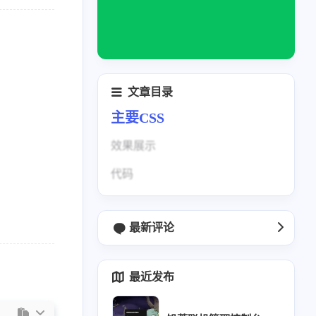
文章目录
主要CSS
效果展示
1
1
0
1
3
2
博客
brotli
Halo
触发器
CSS
DHT11
代码
1
1
1
1
1
SP
ESP32
esp-idf
Excel
访问统计
1
2
1
2
4
Hub Action
工具
好玩
Hexo
Java
最新评论
1
5
1
2
1
荒服务器
Linux
面向对象
MySql
natfrp
最近发布
1
1
2
1
Python
Python操作Excel
软件
seo
1
1