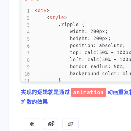
<
div
>
<
style
>
        .ripple {

            width: 200px;

            height: 200px;

            position: absolute;

            top: calc(50% - 100px
            left: calc(50% - 100p
            border-radius: 50%;

            background-color: blu
        }

        /* 根据需求自定义 */

实现的逻辑就是通过
animation
动画重复
        .content{

            position: absolute;

扩散的效果
            z-index: 99;

            /* 与.ripple的top和lef
            top: calc(50% - 100px
            left: calc(50% - 100p