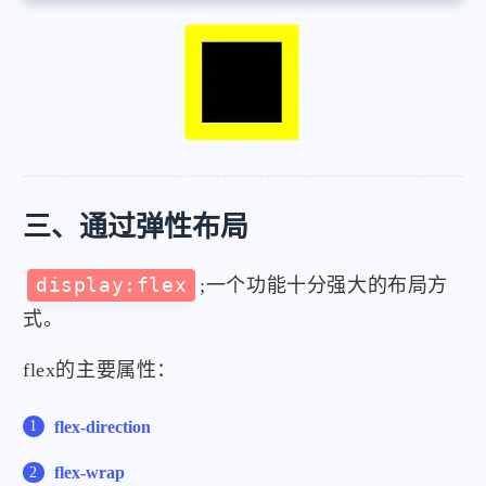
top
:
50
%
;
transform
:
translate
(
-50
%
,
-50
%
)
;
height
:
140
px
;
width
:
140
px
;
background-color
:
black
;
}
三、通过弹性布局
display:flex
;一个功能十分强大的布局方
式。
flex的主要属性：
flex-direction
flex-wrap