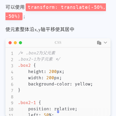
可以使用
transform: translate(-50%,
-50%)
;
使元素整体沿x,y轴平移使其居中
CSS
/* .box2为父元素

.box2-1为子元素 */
.box2
{
height
:
200
px
;
width
:
200
px
;
background-color
:
yellow
;
}
.box2-1
{
position
:
 relative
;
left
:
50
%
;