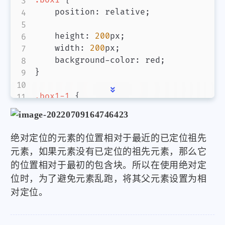
.box1
{
position
:
 relative
;
height
:
200
px
;
width
:
200
px
;
background-color
:
red
;
}
.box1-1
{
position
:
 absolute
;
top
:
0
;
bottom
:
0
;
绝对定位的元素的位置相对于最近的已定位祖先
left
:
0
;
元素，如果元素没有已定位的祖先元素，那么它
right
:
0
;
的位置相对于最初的包含块。所以在使用绝对定
margin
:
 auto
;
位时，为了避免元素乱跑，将其父元素设置为相
对定位。
height
:
140
px
;
width
:
140
px
;
background-color
:
blue
;