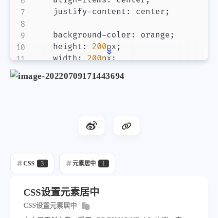
justify-content
:
 center
;
background-color
:
orange
;
height
:
200
px
;
width
:
200
px
;
}
.box3-1
{
background-color
:
brown
;
height
:
140
px
;
width
:
140
px
;
}
CSS
3
元素居中
1
CSS设置元素居中
CSS设置元素居中