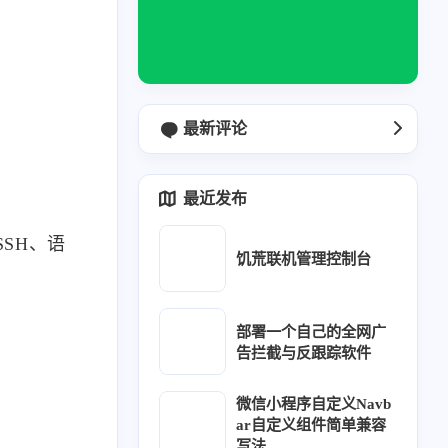
最新评论
最近发布
SH、语
饥荒联机管理控制台
部署一个自己的全网广
1
1
0
1
3
2
博客
brotli
Halo
触发器
CSS
DHT11
告拦截与反跟踪软件
1
1
1
1
1
SP
ESP32
esp-idf
Excel
访问统计
微信小程序自定义Navb
ar自定义组件简单兼容
1
2
1
2
4
Hub Action
工具
好玩
Hexo
Java
写法