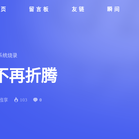
首页
留言板
友链
瞬间
系统烧录
不再折腾
独享
103
0