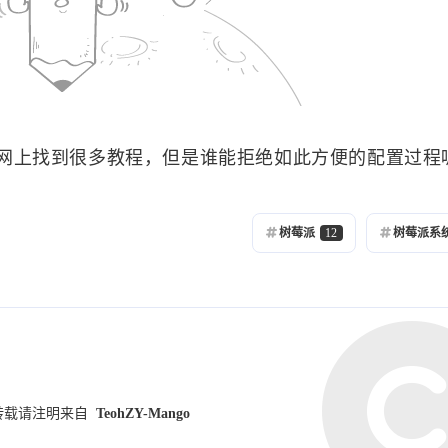
六月 2024
五月 2024
1
1
篇
篇
十二月 2023
十一月 2023
1
2
篇
篇
网上找到很多教程，但是谁能拒绝如此方便的配置过程
七月 2023
五月 2023
1
2
树莓派
12
树莓派系
篇
篇
一月 2023
十二月 2022
1
2
篇
篇
九月 2022
八月 2022
2
2
篇
篇
转载请注明来自
TeohZY-Mango