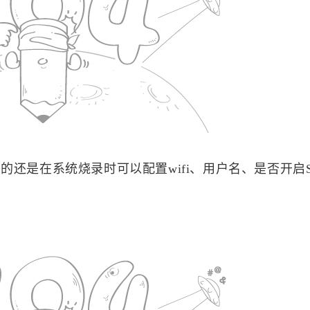
标签
的还是在系统烧录时可以配置wifi、用户名、是否开启S
寻找感兴趣的领域
1
1
1
60S看世界API
阿里云OSS
笔记
1
1
2
短信转发
堆叠轮播图
ec20模块
E
1
1
3
1
gammu
gcc
个人热点
git
Git