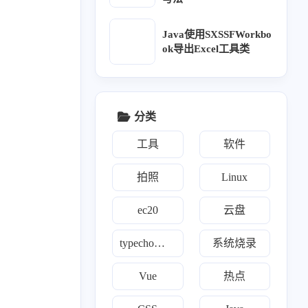
1
5
1
2
1
荒服务器
Linux
面向对象
MySql
natfrp
Java使用SXSSFWorkbo
ok导出Excel工具类
1
1
2
1
Python
Python操作Excel
软件
seo
1
1
莓派系统烧录
双系统时间不一致
分类
1
1
1
1
1
图床
Typecho
vue
微信小程序
文件共享
工具
软件
1
1
1
1
邮件
元素居中
云盘
自动部署博客
拍照
Linux
ec20
云盘
二月 2025
十二月 2024
1
1
typecho自定义
系统烧录
篇
篇
Vue
热点
九月 2024
七月 2024
1
3
篇
篇