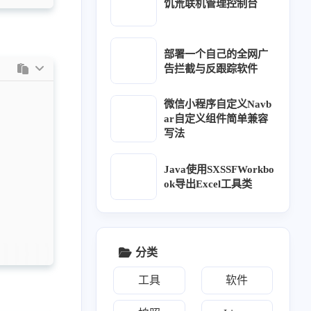
饥荒联机管理控制台
1
1
2
1
Python
Python操作Excel
软件
seo
部署一个自己的全网广
1
1
莓派系统烧录
双系统时间不一致
告拦截与反跟踪软件
1
1
1
1
1
图床
Typecho
vue
微信小程序
文件共享
微信小程序自定义Navb
ar自定义组件简单兼容
1
1
1
1
邮件
元素居中
云盘
自动部署博客
写法
Java使用SXSSFWorkbo
ok导出Excel工具类
二月 2025
十二月 2024
1
1
篇
篇
分类
九月 2024
七月 2024
1
3
篇
篇
工具
软件
四月 2024
二月 2024