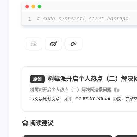
wpa_passphrase
=
123456789
wpa_key_mgmt
=
WPA-PSK WPA-PSK-SHA
rsn_pairwise
=
CCMP
# sudo systemctl start hostapd
macaddr_acl
=
0
wmm_enabled
=
1
wmm_ac_bk_cwmin
=
4
wmm_ac_bk_cwmax
=
10
wmm_ac_bk_aifs
=
7
wmm_ac_bk_txop_limit
=
0
wmm_ac_bk_acm
=
0
wmm_ac_be_aifs
=
3
树莓派开启个人热点（二）解决
原创
wmm_ac_be_cwmin
=
4
wmm_ac_be_cwmax
=
10
树莓派开启个人热点（二）解决网速慢问题
wmm_ac_be_txop_limit
=
0
本文是原创文章，采用
CC BY-NC-ND 4.0
协议，完整
wmm_ac_be_acm
=
0
wmm_ac_vi_aifs
=
2
wmm_ac_vi_cwmin
=
3
阅读建议
wmm_ac_vi_cwmax
=
4
wmm_ac_vi_txop_limit
=
94