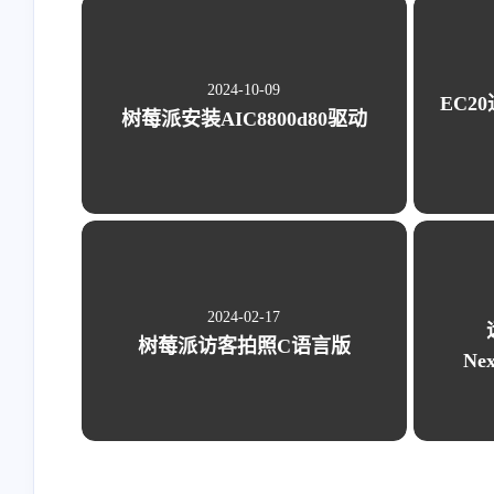
wmm_ac_vi_acm
=
0
wmm_ac_vo_aifs
=
2
wmm_ac_vo_cwmin
=
2
2024-10-09
wmm_ac_vo_cwmax
=
3
EC2
wmm_ac_vo_txop_limit
=
47
树莓派安装AIC8800d80驱动
wmm_ac_vo_acm
=
0
he_su_beamformer
=
1
he_su_beamformee
=
1
he_mu_beamformer
=
1
he_bss_color
=
5
he_default_pe_duration
=
0
he_basic_mcs_nss_set
=
2
2024-02-17
he_oper_centr_freq_seg0_idx
=
0
树莓派访客拍照C语言版
require_ht
=
1
Ne
he_su_beamformee
=
1
he_su_beamformer
=
1
he_bss_color
=
3
he_twt_required
=
1