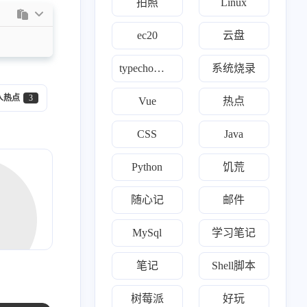
拍照
Linux
1
1
篇
篇
ec20
云盘
十月 2023
八月 2023
typecho自定义
系统烧录
2
1
篇
篇
人热点
3
Vue
热点
四月 2023
二月 2023
2
1
篇
篇
CSS
Java
Python
饥荒
十一月 2022
十月 2022
1
2
篇
篇
随心记
邮件
七月 2022
六月 2022
MySql
学习笔记
1
1
篇
篇
笔记
Shell脚本
三月 2022
二月 2022
3
3
树莓派
好玩
篇
篇