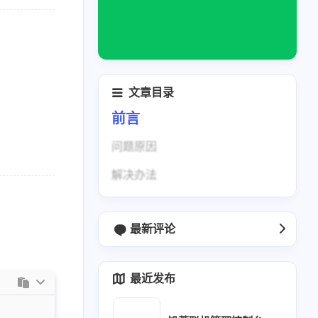
文章目录
前言
问题原因
解决办法
1
1
0
1
3
2
博客
brotli
Halo
触发器
CSS
DHT11
最新评论
1
1
1
1
1
SP
ESP32
esp-idf
Excel
访问统计
最近发布
1
2
1
2
4
Hub Action
工具
好玩
Hexo
Java
1
5
1
2
1
荒服务器
Linux
面向对象
MySql
natfrp