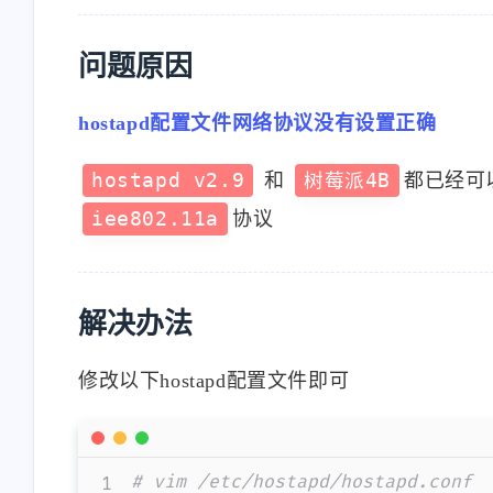
问题原因
hostapd配置文件网络协议没有设置正确
hostapd v2.9
和
树莓派4B
都已经可
互动
iee802.11a
协议
最近评论
解决办法
修改以下hostapd配置文件即可
# vim /etc/hostapd/hostapd.conf