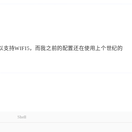
以支持WIFI5，而我之前的配置还在使用上个世纪的
标签
寻找感兴趣的领域
1
1
1
60S看世界API
阿里云OSS
笔记
1
1
2
短信转发
堆叠轮播图
ec20模块
E
1
1
3
1
Shell
gammu
gcc
个人热点
git
Git
1
3
Java改变控制台输出文字样式
饥荒
饥