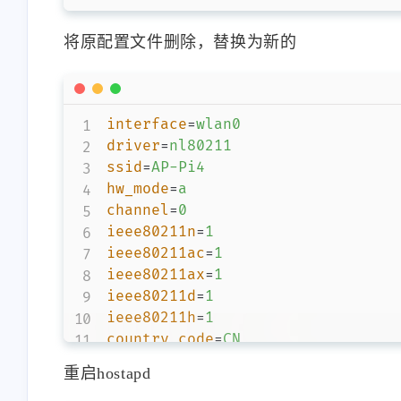
将原配置文件删除，替换为新的
interface
=
wlan0
driver
=
nl80211
ssid
=
AP-Pi4
hw_mode
=
a
channel
=
0
ieee80211n
=
1
ieee80211ac
=
1
ieee80211ax
=
1
ieee80211d
=
1
ieee80211h
=
1
country_code
=
CN
auth_algs
=
1
重启hostapd
wpa
=
2