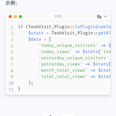
示例：
PHP
if
(
TeohVisit_Plugin
::
isPluginEnabled
$stats
=
TeohVisit_Plugin
::
getAll
$data
=
[
'today_unique_visitors'
=>
$s
'today_views'
=>
$stats
[
'toda
'yesterday_unique_visitors'
=
'yesterday_views'
=>
$stats
[
'
'month_total_views'
=>
$stats
'total_total_views'
=>
$stats
]
;
}